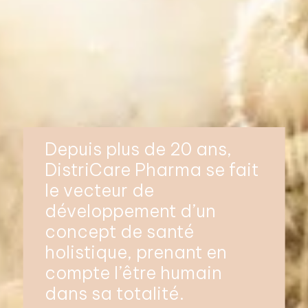
Depuis plus de 20 ans,
DistriCare Pharma se fait
le vecteur de
développement d’un
concept de santé
holistique, prenant en
compte l’être humain
dans sa totalité.