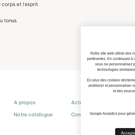
corps et l’esprit.
u tonus.
Notre site web utilise des 
pertinentes. En continuant à u
vous ne personnalisez pa
technologies similaire
En plus des cookies stricteme
améliorer et personnaliser v
et des sources
A propos
Actualités
FA
Notre catalogue
Contact
Me
Google Analytics pour génére
Accept