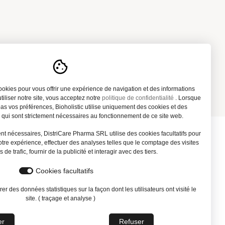
cookies pour vous offrir une expérience de navigation et des informations
tiliser notre site, vous acceptez notre
politique de confidentialité
. Lorsque
s vos préférences, Bioholistic utilise uniquement des cookies et des
s qui sont strictement nécessaires au fonctionnement de ce site web.
nt nécessaires, DistriCare Pharma SRL utilise des cookies facultatifs pour
otre expérience, effectuer des analyses telles que le comptage des visites
 de trafic, fournir de la publicité et interagir avec des tiers.
Q
Vie privée
Cookies facultatifs
ntions légales
r des données statistiques sur la façon dont les utilisateurs ont visité le
site. ( traçage et analyse )
er
Refuser